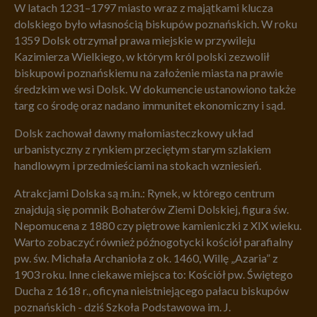
W latach 1231–1797 miasto wraz z majątkami klucza
dolskiego było własnością biskupów poznańskich. W roku
1359 Dolsk otrzymał prawa miejskie w przywileju
Kazimierza Wielkiego, w którym król polski zezwolił
biskupowi poznańskiemu na założenie miasta na prawie
średzkim we wsi Dolsk. W dokumencie ustanowiono także
targ co środę oraz nadano immunitet ekonomiczny i sąd.
Dolsk zachował dawny małomiasteczkowy układ
urbanistyczny z rynkiem przeciętym starym szlakiem
handlowym i przedmieściami na stokach wzniesień.
Atrakcjami Dolska są m.in.: Rynek, w którego centrum
znajdują się pomnik Bohaterów Ziemi Dolskiej, figura św.
Nepomucena z 1880 czy piętrowe kamieniczki z XIX wieku.
Warto zobaczyć również późnogotycki kościół parafialny
pw. św. Michała Archanioła z ok. 1460, Willę „Azaria” z
1903 roku. Inne ciekawe miejsca to: Kościół pw. Świętego
Ducha z 1618 r., oficyna nieistniejącego pałacu biskupów
poznańskich - dziś Szkoła Podstawowa im. J.