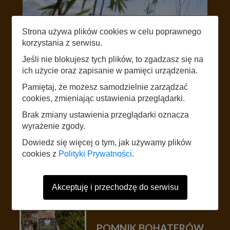
Strona używa plików cookies w celu poprawnego
korzystania z serwisu.
Jeśli nie blokujesz tych plików, to zgadzasz się na
ich użycie oraz zapisanie w pamięci urządzenia.
Jezioro Dolskie Wielkie
Pamiętaj, że możesz samodzielnie zarządzać
cookies, zmieniając ustawienia przeglądarki.
Brak zmiany ustawienia przeglądarki oznacza
STRONA WWW
wyrażenie zgody.
Dowiedz się więcej o tym, jak używamy plików
cookies z
Polityki Prywatności
.
Akceptuję i przechodzę do serwisu
POMNIK BOHATERÓW