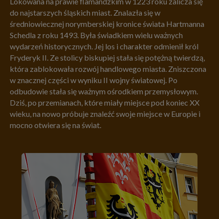
Lokowana na prawie flamandzkim w 1223 roku zalicza się
do najstarszych śląskich miast. Znalazła się w
średniowiecznej norymberskiej kronice świata Hartmanna
Schedla z roku 1493. Była świadkiem wielu ważnych
wydarzeń historycznych. Jej los i charakter odmienił król
Fryderyk II. Ze stolicy biskupiej stała się potężną twierdzą,
która zablokowała rozwój handlowego miasta. Zniszczona
w znacznej części w wyniku II wojny światowej. Po
odbudowie stała się ważnym ośrodkiem przemysłowym.
Dziś, po przemianach, które miały miejsce pod koniec XX
wieku, na nowo próbuje znaleźć swoje miejsce w Europie i
mocno otwiera się na świat.