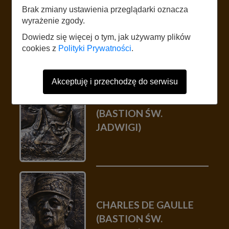
MARSZAŁEK JÓZEF
Brak zmiany ustawienia przeglądarki oznacza
PIŁSUDSKI
wyrażenie zgody.
Dowiedz się więcej o tym, jak używamy plików
cookies z
Polityki Prywatności
.
Akceptuję i przechodzę do serwisu
MARKIZ DE LA FAYETTE
(BASTION ŚW.
JADWIGI)
CHARLES DE GAULLE
(BASTION ŚW.