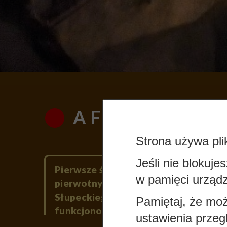
A FEW WORDS O
Strona używa pli
Jeśli nie blokuje
Pierwsze ślady osadnictwa w okolica
w pamięci urządz
pierwotnych grup łowieckich. Z czase
Słupeckiego zbudowano grodzisko, o
Pamiętaj, że moż
funkcjonowania zorganizowanej gospo
ustawienia przegl