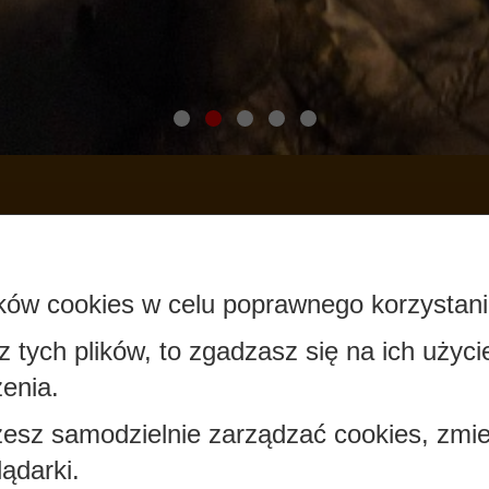
F INTRODUCTION
ków cookies w celu poprawnego korzystani
sz tych plików, to zgadzasz się na ich użyci
ch Słupcy pochodzą jeszcze z czasów prehistory
enia.
m, w okresie halsztackim kultury łużyckiej (750-
 potocznej nazwie „Szwedzki Kopiec”. Jest ono
esz samodzielnie zarządzać cookies, zmie
darki ludzkiej w tych okolicach.
ądarki.