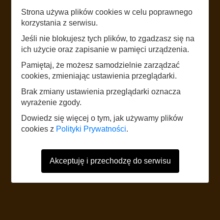
Strona używa plików cookies w celu poprawnego
LISTEN
korzystania z serwisu.
MELUZYNA
Jeśli nie blokujesz tych plików, to zgadzasz się na
I KOPYTKO
ich użycie oraz zapisanie w pamięci urządzenia.
Pamiętaj, że możesz samodzielnie zarządzać
cookies, zmieniając ustawienia przeglądarki.
START
Brak zmiany ustawienia przeglądarki oznacza
wyrażenie zgody.
The website uses mobile data according to the standard rates of the
Dowiedz się więcej o tym, jak używamy plików
network operator. It is recommended to have a tariff with mobile internet.
cookies z
Polityki Prywatności
.
Foreign users should refer to the current Internet data roaming tariff table.
Akceptuję i przechodzę do serwisu