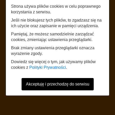
Strona używa plików cookies w celu poprawnego
LISTEN
korzystania z serwisu.
Jeśli nie blokujesz tych plików, to zgadzasz się na
STARE MIASTO
ich użycie oraz zapisanie w pamięci urządzenia.
Pamiętaj, że możesz samodzielnie zarządzać
START
cookies, zmieniając ustawienia przeglądarki.
Brak zmiany ustawienia przeglądarki oznacza
wyrażenie zgody.
The website uses mobile data according to the standard rates of the
network operator. It is recommended to have a tariff with mobile internet.
Dowiedz się więcej o tym, jak używamy plików
Foreign users should refer to the current Internet data roaming tariff table.
cookies z
Polityki Prywatności
.
Akceptuję i przechodzę do serwisu