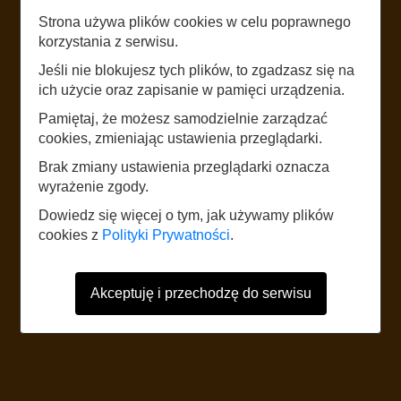
Strona używa plików cookies w celu poprawnego
korzystania z serwisu.
LISTEN
Jeśli nie blokujesz tych plików, to zgadzasz się na
POMNIK POLEGŁYM
ich użycie oraz zapisanie w pamięci urządzenia.
Pamiętaj, że możesz samodzielnie zarządzać
START
cookies, zmieniając ustawienia przeglądarki.
Brak zmiany ustawienia przeglądarki oznacza
wyrażenie zgody.
The website uses mobile data according to the standard rates of the
network operator. It is recommended to have a tariff with mobile internet.
Dowiedz się więcej o tym, jak używamy plików
Foreign users should refer to the current Internet data roaming tariff table.
cookies z
Polityki Prywatności
.
Akceptuję i przechodzę do serwisu