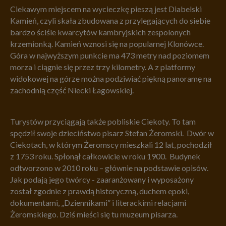
Ciekawym miejscem na wycieczkę pieszą jest Diabelski
Kamień, czyli skała zbudowana z przylegających do siebie
bardzo ściśle kwarcytów kambryjskich zespolonych
krzemionką. Kamień wznosi się na popularnej Klonówce.
Góra w najwyższym punkcie ma 473 metry nad poziomem
morza i ciągnie się przez trzy kilometry. A z platformy
widokowej na górze można podziwiać piękną panoramę na
zachodnią część Niecki Łagowskiej.
Turystów przyciągają także pobliskie Ciekoty. To tam
spędził swoje dzieciństwo pisarz Stefan Żeromski. Dwór w
Ciekotach, w którym Żeromscy mieszkali 12 lat, pochodził
z 1753 roku. Spłonął całkowicie w roku 1900. Budynek
odtworzono w 2010 roku – głównie na podstawie opisów.
Jak podają jego twórcy - zaaranżowany i wyposażony
został zgodnie z prawdą historyczną, duchem epoki,
dokumentami, „Dziennikami” i literackimi relacjami
Żeromskiego. Dziś mieści się tu muzeum pisarza.