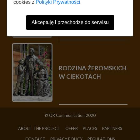
cookies z
Polityki Prywatności
.
DIABELSKI KAMIEŃ
Akceptuję i przechodzę do serwisu
RODZINA ŻEROMSKICH
W CIEKOTACH
© QR Communication 2020
ABOUT THE PROJECT
OFFER
PLACES
PARTNERS
CONTACT
PRIVACY POLICY
REGULATIONS