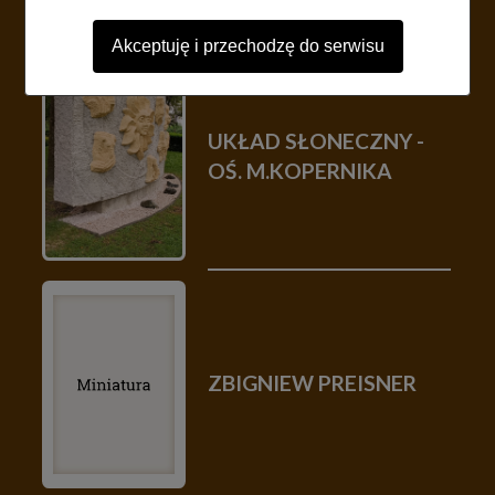
Akceptuję i przechodzę do serwisu
UKŁAD SŁONECZNY -
OŚ. M.KOPERNIKA
ZBIGNIEW PREISNER