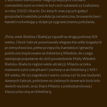
rzemieślniczymi w mieście był cech sukienniczy (założony
w roku 1565) i tkacki. Do innych znaczących gałęzi
gospodarki należały produkcja ceramiczna, browarnictwo i
handel rozkwitający dzięki przygranicznemu położeniu.
Złoty wiek Bielska i Białej przypadł na drugą połowę XIX
wieku. Obok fabryk powstawały eleganckie wille bogatych
przemysłowców, pełne przepychu kamienice i gmachy
publiczne inspirowane architekturą Wiednia, do czego
nawiązuje popularne do dziś powiedzenie Mały Wiedeń.
Bielsko-Biała to region wielu atrakcji. Miasto urzeka
malowniczymi zakątkami i zachwyca architekturą z XIX i
XX wieku. W szczególności warto zobaczyć liczne budynki
dawnych fabryk, położone na zielonych skwerach kościoły
dwóch wyznań, oraz Stare Miasto z późnobarokową i
klasycystyczną architekturą.