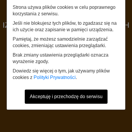
Strona używa plików cookies w celu poprawnego
LISTEN
korzystania z serwisu.
IZBA REGIONALNA W ZĘBOWICACH
Jeśli nie blokujesz tych plików, to zgadzasz się na
ich użycie oraz zapisanie w pamięci urządzenia.
Pamiętaj, że możesz samodzielnie zarządzać
START
cookies, zmieniając ustawienia przeglądarki.
Brak zmiany ustawienia przeglądarki oznacza
wyrażenie zgody.
The website uses mobile data according to the standard rates of the
network operator. It is recommended to have a tariff with mobile internet.
Dowiedz się więcej o tym, jak używamy plików
Foreign users should refer to the current Internet data roaming tariff table.
cookies z
Polityki Prywatności
.
Akceptuję i przechodzę do serwisu