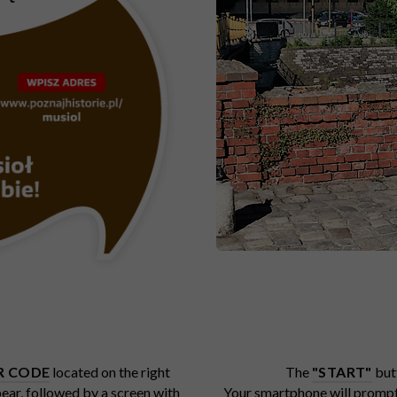
R CODE
located on the right
The
"START"
but
pear, followed by a screen with
Your smartphone will prompt y