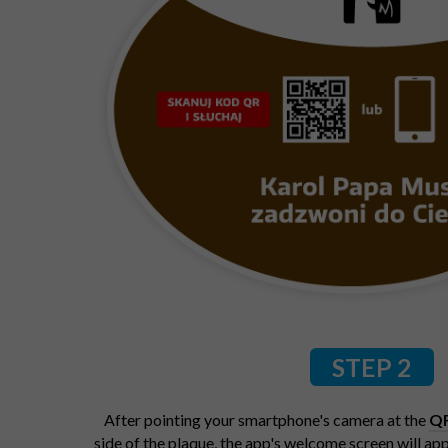
STEP 2
After pointing your smartphone's camera at the
Q
side of the plaque, the app's welcome screen will ap