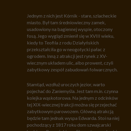
Jednym z nich jest Kórnik - stare, szlacheckie
miasto. Był tam średniowieczny zamek,
usadowiony na bagiennej wyspie, otoczony
fosą. Jego wygląd zmienił się w XVIII wieku,
kiedy to Teofila z rodu Działyńskich
przekształciła go w neogotycki pałac z
ogrodem. Inną z atrakcji jest rynek z XV-
wiecznym układem ulic, albo prowent, czyli
zabytkowy zespół zabudowań folwarcznych.
Stamtąd, wzdłuż uroczych jezior, warto
pojechać do Zaniemyśla. Jest tam m.in. czynna
kolejka wąskotorowa. Na jednym z odcinków
tej XIX-wiecznej trakcji można się przejechać
zabytkowym parowozem. Główną atrakcją
będzie tam jednak wyspa Edwarda. Stoi na niej
pochodzący z 1817 roku dom szwajcarski