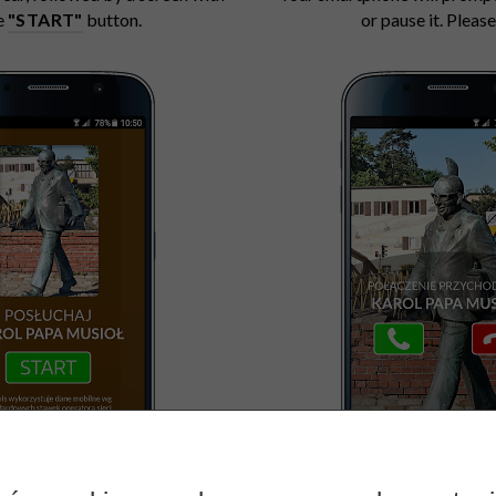
e
"START"
button.
or pause it. Plea