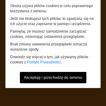
Strona używa plików cookies w celu poprawnego
LISTEN
korzystania z serwisu.
OBELISK GWIAZDA PÓŁNOCY
Jeśli nie blokujesz tych plików, to zgadzasz się na
ich użycie oraz zapisanie w pamięci urządzenia.
Pamiętaj, że możesz samodzielnie zarządzać
START
cookies, zmieniając ustawienia przeglądarki.
Brak zmiany ustawienia przeglądarki oznacza
wyrażenie zgody.
The website uses mobile data according to the standard rates of the
network operator. It is recommended to have a tariff with mobile internet.
Dowiedz się więcej o tym, jak używamy plików
Foreign users should refer to the current Internet data roaming tariff table.
cookies z
Polityki Prywatności
.
Akceptuję i przechodzę do serwisu